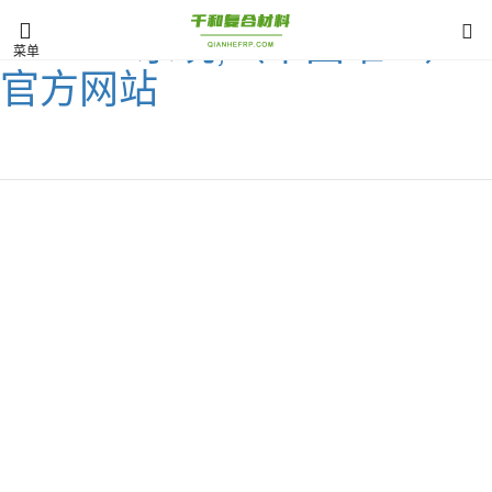
LEWIN·乐玩,（中国唯一）
菜单
官方网站