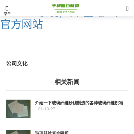
LEWIN·乐玩,（中国唯一）
菜单
官方网站
公司文化
相关新闻
介绍一下玻璃纤维纱线制造的各种玻璃纤维织物
21-10-27
玻璃纤维复合隔板