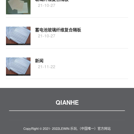
21-10-27
蓄电池玻璃纤维复合隔板
21-10-27
新闻
21-11-22
QIANHE
CopyRight ©
2021- 2022
LEWIN·乐玩,（中国唯一）官方网站